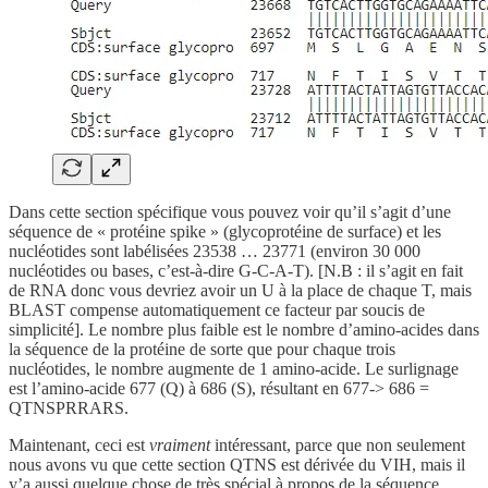
Dans cette section spécifique vous pouvez voir qu’il s’agit d’une
séquence de « protéine spike » (glycoprotéine de surface) et les
nucléotides sont labélisées 23538 … 23771 (environ 30 000
nucléotides ou bases, c’est-à-dire G-C-A-T). [N.B : il s’agit en fait
de RNA donc vous devriez avoir un U à la place de chaque T, mais
BLAST compense automatiquement ce facteur par soucis de
simplicité]. Le nombre plus faible est le nombre d’amino-acides dans
la séquence de la protéine de sorte que pour chaque trois
nucléotides, le nombre augmente de 1 amino-acide. Le surlignage
est l’amino-acide 677 (Q) à 686 (S), résultant en 677-> 686 =
QTNSPRRARS.
Maintenant, ceci est
vraiment
intéressant, parce que non seulement
nous avons vu que cette section QTNS est dérivée du VIH, mais il
y’a aussi quelque chose de très spécial à propos de la séquence