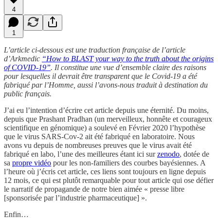
4
1
L’article ci-dessous est une traduction française de l’article
d’Arkmedic
“How to BLAST your way to the truth about the origins
of COVID-19”
. Il constitue une vue d’ensemble claire des raisons
pour lesquelles il devrait être transparent que le Covid-19 a été
fabriqué par l’Homme, aussi l’avons-nous traduit à destination du
public français.
J’ai eu l’intention d’écrire cet article depuis une éternité. Du moins,
depuis que Prashant Pradhan (un merveilleux, honnête et courageux
scientifique en génomique) a soulevé en Février 2020 l’hypothèse
que le virus SARS-Cov-2 ait été fabriqué en laboratoire. Nous
avons vu depuis de nombreuses preuves que le virus avait été
fabriqué en labo, l’une des meilleures étant ici sur
zenodo
, dotée de
sa
propre vidéo
pour les non-familiers des courbes bayésiennes. A
l’heure où j’écris cet article, ces liens sont toujours en ligne depuis
12 mois, ce qui est plutôt remarquable pour tout article qui ose défier
le narratif de propagande de notre bien aimée « presse libre
[sponsorisée par l’industrie pharmaceutique] ».
Enfin…