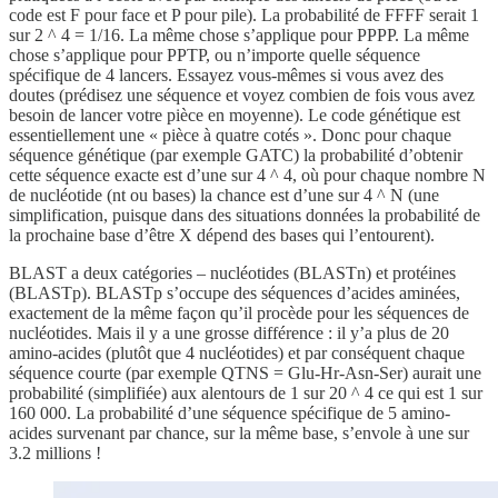
code est F pour face et P pour pile). La probabilité de FFFF serait 1
sur 2 ^ 4 = 1/16. La même chose s’applique pour PPPP. La même
chose s’applique pour PPTP, ou n’importe quelle séquence
spécifique de 4 lancers. Essayez vous-mêmes si vous avez des
doutes (prédisez une séquence et voyez combien de fois vous avez
besoin de lancer votre pièce en moyenne). Le code génétique est
essentiellement une « pièce à quatre cotés ». Donc pour chaque
séquence génétique (par exemple GATC) la probabilité d’obtenir
cette séquence exacte est d’une sur 4 ^ 4, où pour chaque nombre N
de nucléotide (nt ou bases) la chance est d’une sur 4 ^ N (une
simplification, puisque dans des situations données la probabilité de
la prochaine base d’être X dépend des bases qui l’entourent).
BLAST a deux catégories – nucléotides (BLASTn) et protéines
(BLASTp). BLASTp s’occupe des séquences d’acides aminées,
exactement de la même façon qu’il procède pour les séquences de
nucléotides. Mais il y a une grosse différence : il y’a plus de 20
amino-acides (plutôt que 4 nucléotides) et par conséquent chaque
séquence courte (par exemple QTNS = Glu-Hr-Asn-Ser) aurait une
probabilité (simplifiée) aux alentours de 1 sur 20 ^ 4 ce qui est 1 sur
160 000. La probabilité d’une séquence spécifique de 5 amino-
acides survenant par chance, sur la même base, s’envole à une sur
3.2 millions !