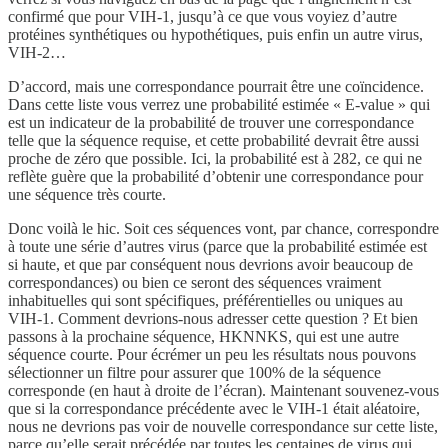
confirmé que pour VIH-1, jusqu’à ce que vous voyiez d’autre
protéines synthétiques ou hypothétiques, puis enfin un autre virus,
VIH-2…
D’accord, mais une correspondance pourrait être une coïncidence.
Dans cette liste vous verrez une probabilité estimée « E-value » qui
est un indicateur de la probabilité de trouver une correspondance
telle que la séquence requise, et cette probabilité devrait être aussi
proche de zéro que possible. Ici, la probabilité est à 282, ce qui ne
reflète guère que la probabilité d’obtenir une correspondance pour
une séquence très courte.
Donc voilà le hic. Soit ces séquences vont, par chance, correspondre
à toute une série d’autres virus (parce que la probabilité estimée est
si haute, et que par conséquent nous devrions avoir beaucoup de
correspondances) ou bien ce seront des séquences vraiment
inhabituelles qui sont spécifiques, préférentielles ou uniques au
VIH-1. Comment devrions-nous adresser cette question ? Et bien
passons à la prochaine séquence, HKNNKS, qui est une autre
séquence courte. Pour écrémer un peu les résultats nous pouvons
sélectionner un filtre pour assurer que 100% de la séquence
corresponde (en haut à droite de l’écran). Maintenant souvenez-vous
que si la correspondance précédente avec le VIH-1 était aléatoire,
nous ne devrions pas voir de nouvelle correspondance sur cette liste,
parce qu’elle serait précédée par toutes les centaines de virus qui