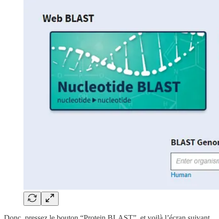
Donc, pressez le bouton “Protein BLAST”, et voilà l’écran suivant